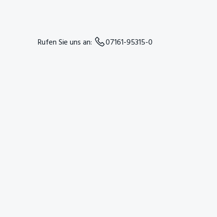
Haupt-
Rufen Sie uns an:
07161-95315-0
Sidebar