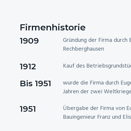
i
n
s
n
o
t
p
g
n
r
e
Firmenhistorie
s
i
n
p
n
1909
Gründung der Firma durch 
r
g
Rechberghausen
i
e
1912
Kauf des Betriebsgrundstü
n
n
g
Bis 1951
wurde die Firma durch Eug
e
Jahren der zwei Weltkriege
n
1951
Übergabe der Firma von E
Bauingenieur Franz und El