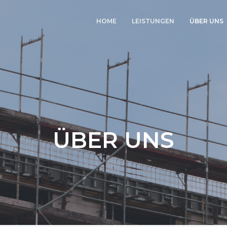
HOME
LEISTUNGEN
ÜBER UNS
WOHNUNGSBAU
GEWERBEBAU
TIEFBAUARBEITEN
KOMMUNAL
ALTBAURENOVIERUNG
ÜBER UNS
BAUSTOFFHANDEL