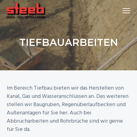
Z
S
Z
Menu
u
k
u
r
i
r
Ihr
STEEB HOCH- UND TIEFBAU GMBH
Bauunternehmen
H
p
F
in
Göppingen
a
t
u
TIEFBAUARBEITEN
u
o
ß
p
m
z
t
a
e
n
i
i
a
n
l
v
c
e
Im Bereich Tiefbau bieten wir das Herstellen von
i
o
s
Kanal, Gas und Wasseranschlüssen an. Des weiteren
g
n
p
stellen wir Baugruben, Regenüberlaufbecken und
a
t
r
Außenanlagen für Sie her. Auch bei
t
e
i
Abbrucharbeiten und Rohrbrüche sind wir gerne
i
n
n
für Sie da.
o
t
g