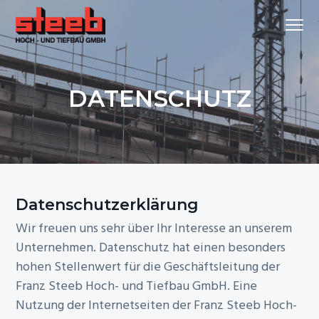
Z
S
Z
Menu
u
k
u
r
i
r
Ihr
STEEB HOCH- UND TIEFBAU GMBH
Bauunternehmen
H
p
F
in
Göppingen
a
t
u
DATENSCHUTZ
u
o
ß
p
m
z
t
a
e
n
i
i
a
n
l
v
c
e
Datenschutzerklärung
i
o
s
Wir freuen uns sehr über Ihr Interesse an unserem
g
n
p
Unternehmen. Datenschutz hat einen besonders
a
t
r
hohen Stellenwert für die Geschäftsleitung der
t
e
i
Franz Steeb Hoch- und Tiefbau GmbH. Eine
i
n
n
Nutzung der Internetseiten der Franz Steeb Hoch-
o
t
g