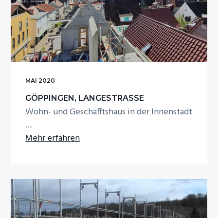
n
e
s
n
p
r
i
n
MAI 2020
g
GÖPPINGEN, LANGESTRASSE
e
Wohn- und Geschäfftshaus in der Innenstadt
n
…
Infos
Mehr erfahren
zum
Plugin
Göppingen,
Langestraße