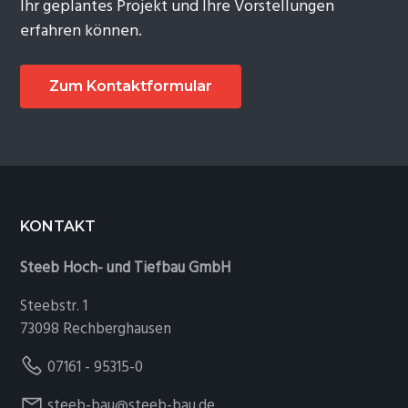
Ihr geplantes Projekt und Ihre Vorstellungen
erfahren können.
Zum Kontaktformular
Footer
KONTAKT
Steeb Hoch- und Tiefbau GmbH
Steebstr. 1
73098 Rechberghausen
07161 - 95315-0
steeb-bau@steeb-bau.de