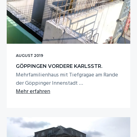
AUGUST 2019
GÖPPINGEN VORDERE KARLSSTR.
Mehrfamilienhaus mit Tiefgragae am Rande
der Göppinger Innenstadt …
Infos
Mehr erfahren
zum
Plugin
Göppingen
Vordere
Karlsstr.