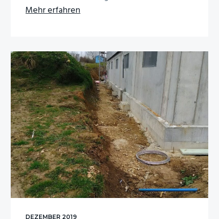
Infos
Mehr erfahren
zum
Plugin
Feuerwehr
Faurndau
DEZEMBER 2019