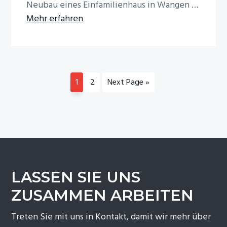
Neubau eines Einfamilienhaus in Wangen …
Infos
Mehr erfahren
zum
Plugin
EFH
Wangen
Go
Go
Go
1
2
Next Page »
to
to
to
page
page
LASSEN SIE UNS
ZUSAMMEN ARBEITEN
Treten Sie mit uns in Kontakt, damit wir mehr über