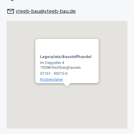
n
e
steeb-bau@steeb-bau.de
s
n
p
r
i
n
g
Lagerplatz/Baustoffhandel
e
Im Deppeler 4
73098 Rechberghausen
n
07161 - 95315-0
Routenplaner